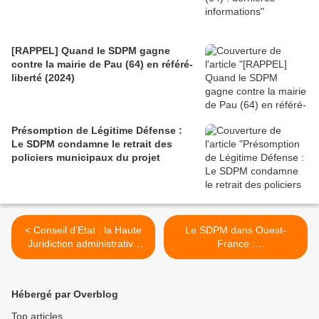
[RAPPEL] Quand le SDPM gagne
contre la mairie de Pau (64) en référé-
liberté (2024)
Présomption de Légitime Défense :
Le SDPM condamne le retrait des
policiers municipaux du projet
< Conseil d'Etat : la Haute
Le SDPM dans Ouest-
Juridiction administrative
France :
interdit l'IA et les
Dysfonctionnements,
algorithmes dans le cadre
direction contestée, «
de la vidéoprotection
pression » : que se passe-t-
Hébergé par Overblog
il à la police municipale des
Sables-d’Olonne ? >
Top articles