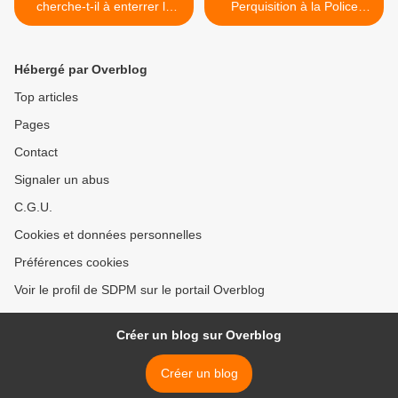
cherche-t-il à enterrer le
Perquisition à la Police
Projet de Loi Police
Municipale suite procédure
Municipale ?
SDPM >
Hébergé par Overblog
Top articles
Pages
Contact
Signaler un abus
C.G.U.
Cookies et données personnelles
Préférences cookies
Voir le profil de SDPM sur le portail Overblog
Créer un blog sur Overblog
Créer un blog