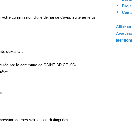
Proje
Cont
sir votre commission d'une demande d'avis, suite au refus
Affiche
Avertis
Mention
ts suivants :
rmulée par la commune de SAINT BRICE (95)
réfet
e :
expression de mes salutations distinguées.