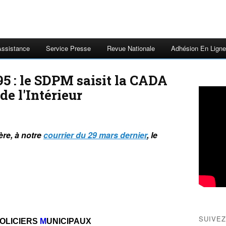
Assistance
Service Presse
Revue Nationale
Adhésion En Ligne
5 : le SDPM saisit la CADA
de l'Intérieur
ère, à notre
courrier du 29 mars dernier
, le
SUIVEZ
OLICIERS
M
UNICIPAUX