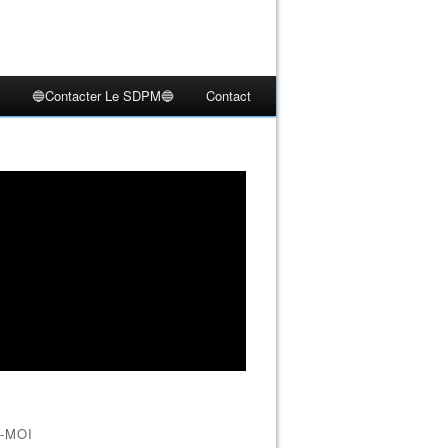
🔵Contacter Le SDPM🔵
Contact
-MOI