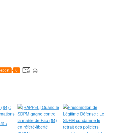
epost
0
4) :