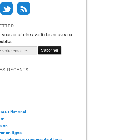
ETTER
-vous pour être averti des nouveaux
publiés.
LES RÉCENTS
reau National
ire
sion
er en ligne
ir délégué ou représentant local