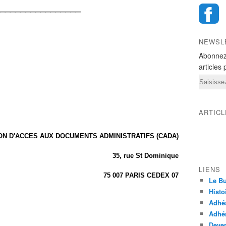
________________
NEWSL
Abonnez
articles 
Email
ARTIC
N D'ACCES AUX DOCUMENTS ADMINISTRATIFS (CADA)
35, rue St Dominique
LIENS
75 007 PARIS CEDEX 07
Le Bu
Histo
Adhé
Adhér
Deven