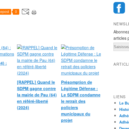
epost
0
NEWSL
Abonnez
articles 
Email
4) :
ARTIC
[RAPPEL] Quand le
Présomption de
SDPM gagne contre
Légitime Défense :
la mairie de Pau (64)
Le SDPM condamne
LIENS
en référé-liberté
le retrait des
Le Bu
(2024)
policiers
Histo
municipaux du
Adhé
projet
Adhér
Deven