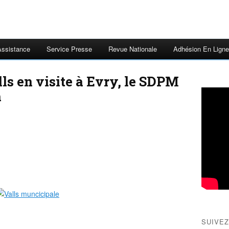
Assistance
Service Presse
Revue Nationale
Adhésion En Ligne
lls en visite à Evry, le SDPM
m
SUIVEZ