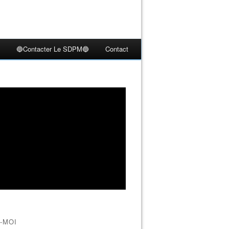
🔵Contacter Le SDPM🔵
Contact
-MOI