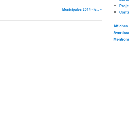
Proje
Municipales 2014 - le... »
Cont
Affiche
Avertis
Mention