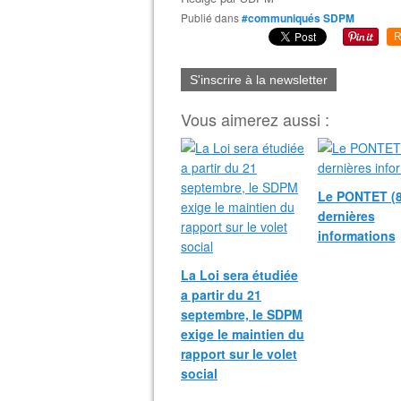
Publié dans
#communiqués SDPM
R
S'inscrire à la newsletter
Vous aimerez aussi :
Le PONTET (8
dernières
informations
La Loi sera étudiée
a partir du 21
septembre, le SDPM
exige le maintien du
rapport sur le volet
social