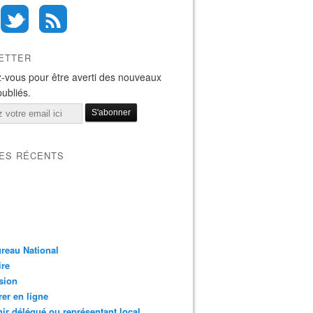
ETTER
-vous pour être averti des nouveaux
publiés.
LES RÉCENTS
reau National
ire
sion
er en ligne
ir délégué ou représentant local