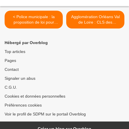
< Police municipale : la
Agglomération Orléans Val
proposition de loi pour
de Loire : CLS des
généraliser le port d'arme
transport >
est renvoyée à la
commission des lois de
Hébergé par Overblog
l'Assemblée
Top articles
Pages
Contact
Signaler un abus
C.G.U.
Cookies et données personnelles
Préférences cookies
Voir le profil de SDPM sur le portail Overblog
Créer un blog sur Overblog