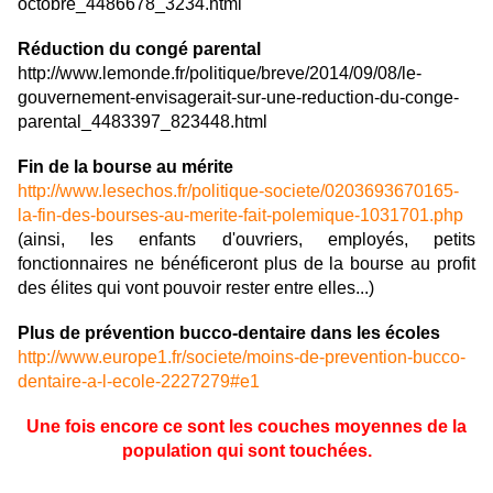
octobre_4486678_3234.html
Réduction du congé parental
http://www.lemonde.fr/politique/breve/2014/09/08/le-
gouvernement-envisagerait-sur-une-reduction-du-conge-
parental_4483397_823448.html
Fin de la bourse au mérite
http://www.lesechos.fr/politique-societe/0203693670165-
la-fin-des-bourses-au-merite-fait-polemique-1031701.php
(ainsi, les enfants d'ouvriers, employés, petits
fonctionnaires ne bénéficeront plus de la bourse au profit
des élites qui vont pouvoir rester entre elles...)
Plus de prévention bucco-dentaire dans les écoles
http://www.europe1.fr/societe/moins-de-prevention-bucco-
dentaire-a-l-ecole-2227279#e1
Une fois encore ce sont les couches moyennes de la
population qui sont touchées.