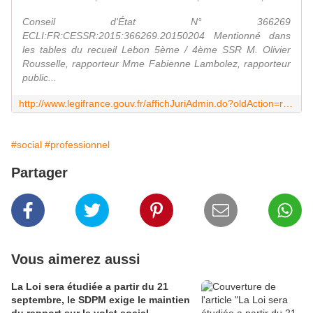
Conseil d'État N° 366269
ECLI:FR:CESSR:2015:366269.20150204 Mentionné dans
les tables du recueil Lebon 5ème / 4ème SSR M. Olivier
Rousselle, rapporteur Mme Fabienne Lambolez, rapporteur
public...
http://www.legifrance.gouv.fr/affichJuriAdmin.do?oldAction=rechJuriAdmin&idTexte=CETATEXT000030192203&fastReqId=1644970190&fastPos=1
#social
#professionnel
Partager
Vous aimerez aussi
La Loi sera étudiée a partir du 21
septembre, le SDPM exige le maintien