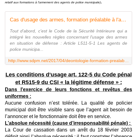
.
relatif aux formations à l'armement des agents de police municipale)
Cas d'usage des armes, formation préalable à l'armement, textes publiés - Syndicat de la Police Municipale N°1 : SDPM / National
Tout d'abord, c'est le Code de la Sécurité Intérieure qui a
intégré les nouvelles règles concernant l'usage des armes
en situation de défense : Article L511-5-1 Les agents de
police municipa...
http://www.sdpm.net/2017/04/deontologie-formation-prealable-a-l-armement-textes-publies.html
Les conditions d’usage art. 122-5 du Code pénal
et R515-9 du CSI « la légitime défense » :
Dans l'exercice de leurs fonctions et revêtus des
uniformes :
Aucune confusion n’est tolérée. La qualité de policier
municipal doit être visible sans que l’agent ait besoin de
l’annoncer et le fonctionnaire doit être en service.
L’absolue nécessité (cause d’irresponsabilité pénale) :
La Cour de cassation dans un arrêt du 18 février 2003
définit ainsi l’absolue nécessité : il faut constater l’absence