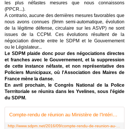
les plus néfastes mesures que nous connaissons
(PPCR...).
A contrario, aucune des dernières mesures favorables que
nous avons connues (9mm semi-automatique, évolution
de la légitime défense, circulaire sur les ASVP) ne sont
issues de la CCPM. Ces évolutions résultent de la
négociation directe entre le SDPM et le Gouvernement
ou le Législateur...
Le SDPM plaide donc pour des négociations directes
et franches avec le Gouvernement, et la suppression
de cette instance néfaste, et non représentative des
Policiers Municipaux, où l'Association des Maires de
France mène la danse.
En avril prochain, le Congrès National de la Police
Terrritoriale se réunira dans les Yvelines, sous l'égide
du SDPM.
Compte-rendu de réunion au Ministère de l'Intérieur : les Policiers Municipaux pourront avoir des pistolets 9mm [vidéo] - Syndicat de la Police Municipale N°1 : SDPM / National
http://www.sdpm.net/2016/09/compte-rendu-de-reunion-au-ministere-de-l-interieur-les-policiers-municipaux-pourront-avoir-des-pistolets-9mm-video.html