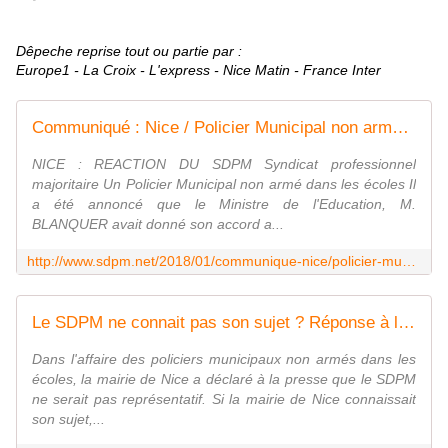
Dêpeche reprise tout ou partie par :
Europe1 - La Croix - L'express - Nice Matin - France Inter
Communiqué : Nice / Policier Municipal non armé dans les écoles - Réaction du SDPM - Syndicat de la Police Municipale N°1 : SDPM / National
NICE : REACTION DU SDPM Syndicat professionnel
majoritaire Un Policier Municipal non armé dans les écoles Il
a été annoncé que le Ministre de l'Education, M.
BLANQUER avait donné son accord a...
http://www.sdpm.net/2018/01/communique-nice/policier-municipal-non-arme-dans-les-ecoles-reaction-du-sdpm.html
Le SDPM ne connait pas son sujet ? Réponse à la mairie de Nice ! - Syndicat de la Police Municipale N°1 : SDPM / National
Dans l'affaire des policiers municipaux non armés dans les
écoles, la mairie de Nice a déclaré à la presse que le SDPM
ne serait pas représentatif. Si la mairie de Nice connaissait
son sujet,...