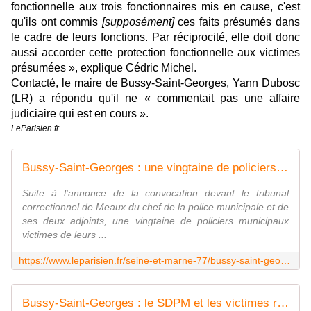
fonctionnelle aux trois fonctionnaires mis en cause, c'est
qu'ils ont commis
[supposément]
ces faits présumés dans
le cadre de leurs fonctions. Par réciprocité, elle doit donc
aussi accorder cette protection fonctionnelle aux victimes
présumées », explique Cédric Michel.
Contacté, le maire de Bussy-Saint-Georges, Yann Dubosc
(LR) a répondu qu'il ne « commentait pas une affaire
judiciaire qui est en cours ».
LeParisien.fr
Bussy-Saint-Georges : une vingtaine de policiers municipaux se constituent parties civiles
Suite à l'annonce de la convocation devant le tribunal
correctionnel de Meaux du chef de la police municipale et de
ses deux adjoints, une vingtaine de policiers municipaux
victimes de leurs ...
https://www.leparisien.fr/seine-et-marne-77/bussy-saint-georges-une-vingtaine-de-policiers-municipaux-se-constituent-parties-civiles-03-07-2020-8346969.php
Bussy-Saint-Georges : le SDPM et les victimes représentées par Me Thibault de MONTBRIAL - Syndicat de la Police Municipale N°1 : SDPM / National