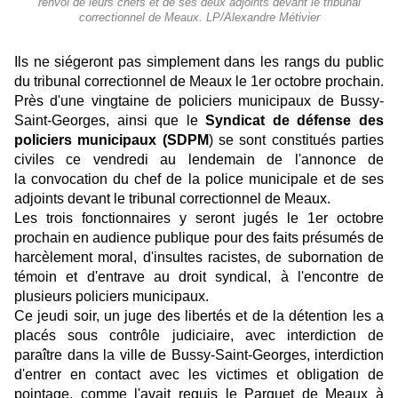
renvoi de leurs chefs et de ses deux adjoints devant le tribunal
correctionnel de Meaux. LP/Alexandre Métivier
Ils ne siégeront pas simplement dans les rangs du public
du tribunal correctionnel de Meaux le 1er octobre prochain.
Près d'une vingtaine de policiers municipaux de Bussy-
Saint-Georges, ainsi que le
Syndicat de défense des
policiers municipaux (SDPM
) se sont constitués parties
civiles ce vendredi au lendemain de l'annonce de
la convocation du chef de la police municipale et de ses
adjoints devant le tribunal correctionnel de Meaux.
Les trois fonctionnaires y seront jugés le 1er octobre
prochain en audience publique pour des faits présumés de
harcèlement moral, d'insultes racistes, de subornation de
témoin et d'entrave au droit syndical, à l'encontre de
plusieurs policiers municipaux.
Ce jeudi soir, un juge des libertés et de la détention les a
placés sous contrôle judiciaire, avec interdiction de
paraître dans la ville de Bussy-Saint-Georges, interdiction
d'entrer en contact avec les victimes et obligation de
pointage, comme l'avait requis le Parquet de Meaux à