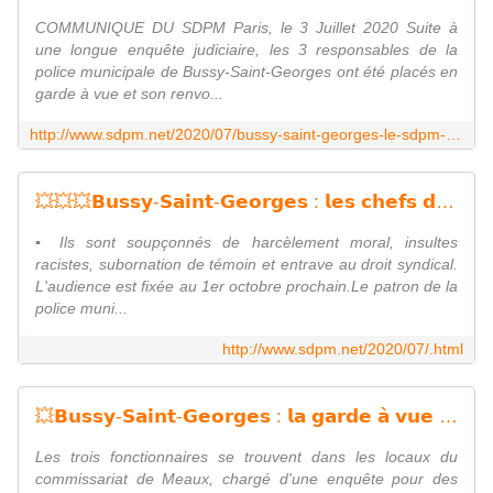
COMMUNIQUE DU SDPM Paris, le 3 Juillet 2020 Suite à
une longue enquête judiciaire, les 3 responsables de la
police municipale de Bussy-Saint-Georges ont été placés en
garde à vue et son renvo...
http://www.sdpm.net/2020/07/bussy-saint-georges-le-sdpm-et-les-victimes-representees-par-me-thibault-de-montbrial.html
💥💥💥𝗕𝘂𝘀𝘀𝘆-𝗦𝗮𝗶𝗻𝘁-𝗚𝗲𝗼𝗿𝗴𝗲𝘀 : 𝗹𝗲𝘀 𝗰𝗵𝗲𝗳𝘀 𝗱𝗲 𝗹𝗮 𝗽𝗼𝗹𝗶𝗰𝗲 𝗺𝘂𝗻𝗶𝗰𝗶𝗽𝗮𝗹𝗲 𝘁𝗿𝗮𝗱𝘂𝗶𝘁𝘀 𝗲𝗻 𝗰𝗼𝗿𝗿𝗲𝗰𝘁𝗶𝗼𝗻𝗻𝗲𝗹𝗹𝗲 - Syndicat de la Police Municipale N°1 : SDPM / National
▪️ Ils sont soupçonnés de harcèlement moral, insultes
racistes, subornation de témoin et entrave au droit syndical.
L'audience est fixée au 1er octobre prochain.Le patron de la
police muni...
http://www.sdpm.net/2020/07/.html
💥𝗕𝘂𝘀𝘀𝘆-𝗦𝗮𝗶𝗻𝘁-𝗚𝗲𝗼𝗿𝗴𝗲𝘀 : 𝗹𝗮 𝗴𝗮𝗿𝗱𝗲 𝗮̀ 𝘃𝘂𝗲 𝗱𝘂 𝗽𝗮𝘁𝗿𝗼𝗻 𝗱𝗲 𝗹𝗮 𝗽𝗼𝗹𝗶𝗰𝗲 𝗺𝘂𝗻𝗶𝗰𝗶𝗽𝗮𝗹𝗲 𝗲𝘁 𝘀𝗲𝘀 𝗱𝗲𝘂𝘅 𝗮𝗱𝗷𝗼𝗶𝗻𝘁𝘀 𝗽𝗿𝗼𝗹𝗼𝗻𝗴𝗲́𝗲 (VIDEOS) - Syndicat de la Police Municipale N°1 : SDPM / National
Les trois fonctionnaires se trouvent dans les locaux du
commissariat de Meaux, chargé d'une enquête pour des