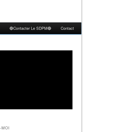
🔵Contacter Le SDPM🔵
Contact
-MOI