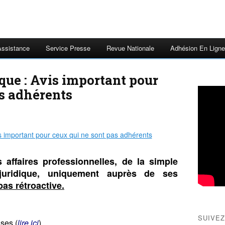
Assistance
Service Presse
Revue Nationale
Adhésion En Ligne
ique : Avis important pour
as adhérents
affaires professionnelles, de la simple
 juridique, uniquement auprès de ses
pas rétroactive.
SUIVEZ
ises (
lire ici
)