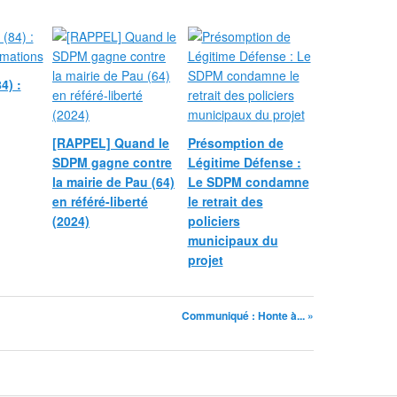
4) :
[RAPPEL] Quand le
Présomption de
SDPM gagne contre
Légitime Défense :
la mairie de Pau (64)
Le SDPM condamne
en référé-liberté
le retrait des
(2024)
policiers
municipaux du
projet
Communiqué : Honte à... »