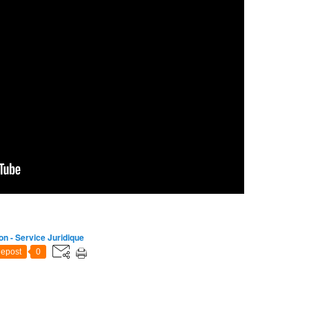
on - Service Juridique
epost
0