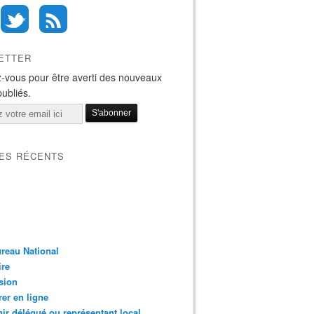
ETTER
-vous pour être averti des nouveaux
publiés.
LES RÉCENTS
reau National
ire
sion
er en ligne
ir délégué ou représentant local