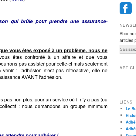
ison qui brûle pour prendre une assurance-
NEWSL
Abonnez
articles 
Email
t que vous êtes exposé à un problème, nous ne
vous êtes confronté à un affaire et que vous
urrons pas assister pour celle-ci mais seulement
ARTIC
 venir :
l'adhésion n'est pas rétroactive, elle ne
t naissance AVANT l'adhésion
.
s pas non plus, pour un service où il n'y a pas (ou
LIENS
e collectif : nous demandons un groupe minimum
Le Bu
Histo
Adhé
Adhér
pas attendre pour adhérer !
Deven