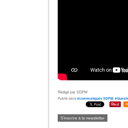
Rédigé par
SDPM
Publié dans
#communiqués SDPM
,
#Questi
R
S'inscrire à la newsletter