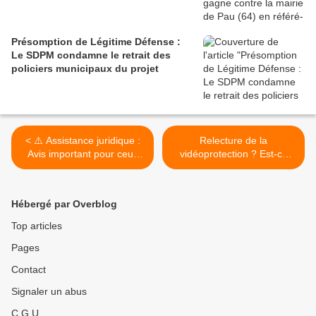
Présomption de Légitime Défense :
Le SDPM condamne le retrait des
policiers municipaux du projet
< ⚠️ Assistance juridique :
Relecture de la
Avis important pour ceux
vidéoprotection ? Est-ce
qui ne sont pas adhérents
autorisé ou non ? Avis du
service juridique du SDPM
>
Hébergé par Overblog
Top articles
Pages
Contact
Signaler un abus
C.G.U.