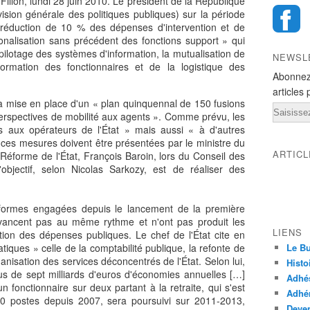
Fillon, lundi 28 juin 2010. Le président de la République
ision générale des politiques publiques) sur la période
duction de 10 % des dépenses d'intervention et de
ionalisation sans précédent des fonctions support » qui
ilotage des systèmes d'information, la mutualisation de
NEWSL
formation des fonctionnaires et de la logistique des
Abonnez
articles 
a mise en place d'un « plan quinquennal de 150 fusions
Email
perspectives de mobilité aux agents ». Comme prévu, les
 aux opérateurs de l'État » mais aussi « à d'autres
 ces mesures doivent être présentées par le ministre du
ARTIC
Réforme de l'État, François Baroin, lors du Conseil des
objectif, selon Nicolas Sarkozy, est de réaliser des
éformes engagées depuis le lancement de la première
ancent pas au même rythme et n'ont pas produit les
LIENS
ion des dépenses publiques. Le chef de l'État cite en
ques » celle de la comptabilité publique, la refonte de
Le Bu
organisation des services déconcentrés de l'État. Selon lui,
Histo
us de sept milliards d'euros d'économies annuelles […]
Adhé
 fonctionnaire sur deux partant à la retraite, qui s'est
Adhér
00 postes depuis 2007, sera poursuivi sur 2011-2013,
Deven