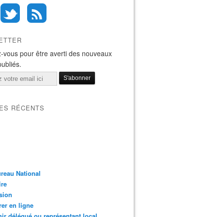
ETTER
-vous pour être averti des nouveaux
publiés.
LES RÉCENTS
reau National
ire
sion
er en ligne
ir délégué ou représentant local