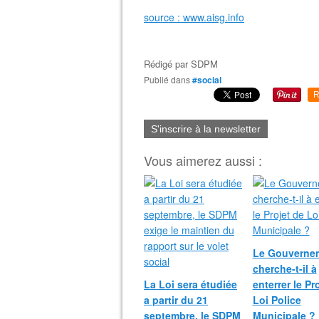
source : www.aisg.info
Rédigé par
SDPM
Publié dans
#social
R
S'inscrire à la newsletter
Vous aimerez aussi :
Le Gouverne
cherche-t-il à
La Loi sera étudiée
enterrer le Pr
a partir du 21
Loi Police
septembre, le SDPM
Municipale ?