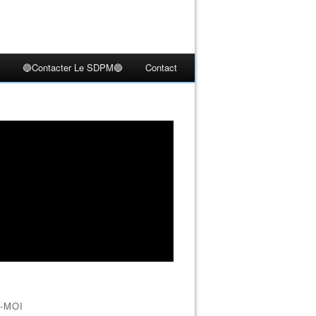
🔵Contacter Le SDPM🔵
Contact
-MOI