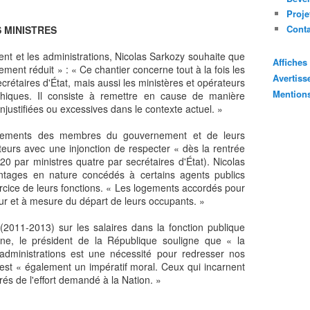
Proje
Cont
 MINISTRES
nt et les administrations, Nicolas Sarkozy souhaite que
Affiche
sement réduit » : « Ce chantier concerne tout à la fois les
Avertis
ecrétaires d'État, mais aussi les ministères et opérateurs
Mention
rchiques. Il consiste à remettre en cause de manière
justifiées ou excessives dans le contexte actuel. »
acements des membres du gouvernement et de leurs
teurs avec une injonction de respecter « dès la rentrée
20 par ministres quatre par secrétaires d'État). Nicolas
ntages en nature concédés à certains agents publics
xercice de leurs fonctions. « Les logements accordés pour
fur et à mesure du départ de leurs occupants. »
 (2011-2013) sur les salaires dans la fonction publique
ne, le président de la République souligne que « la
dministrations est une nécessité pour redresser nos
e est « également un impératif moral. Ceux qui incarnent
rés de l'effort demandé à la Nation. »