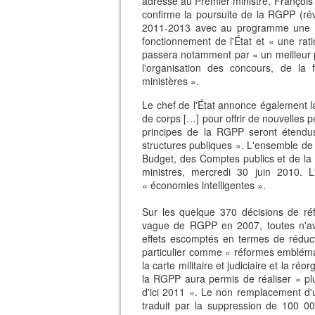
adressé au Premier ministre, François 
confirme la poursuite de la RGPP (rév
2011-2013 avec au programme une ré
fonctionnement de l'État et « une rat
passera notamment par « un meilleur p
l'organisation des concours, de la 
ministères ».
Le chef de l'État annonce également l
de corps […] pour offrir de nouvelles 
principes de la RGPP seront étendus
structures publiques ». L'ensemble de
Budget, des Comptes publics et de la 
ministres, mercredi 30 juin 2010. L'
« économies intelligentes ».
Sur les quelque 370 décisions de r
vague de RGPP en 2007, toutes n'av
effets escomptés en termes de réduct
particulier comme « réformes emblémati
la carte militaire et judiciaire et la ré
la RGPP aura permis de réaliser « pl
d'ici 2011 ». Le non remplacement d'un
traduit par la suppression de 100 0