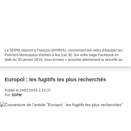
Le SDPM, répond à François BAYROU, concernant son refus d'équiper les
Policiers Municipaux d'armes à feu (cat. B). Sur votre page Facebook en
date du 30 janvier 2016, vous écrivez « assumer pleinement la sécurité au
cœur des missions d’un maire » puis...
Europol : les fugitifs les plus recherchés
Publié le 29/01/2016 à 15:37
Par
SDPM