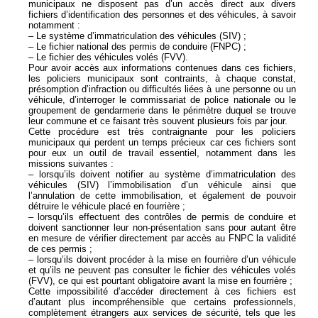
municipaux ne disposent pas d’un accès direct aux divers
fichiers d’identification des personnes et des véhicules, à savoir
notamment :
– Le système d’immatriculation des véhicules (SIV) ;
– Le fichier national des permis de conduire (FNPC) ;
– Le fichier des véhicules volés (FVV).
Pour avoir accès aux informations contenues dans ces fichiers,
les policiers municipaux sont contraints, à chaque constat,
présomption d’infraction ou difficultés liées à une personne ou un
véhicule, d’interroger le commissariat de police nationale ou le
groupement de gendarmerie dans le périmètre duquel se trouve
leur commune et ce faisant très souvent plusieurs fois par jour.
Cette procédure est très contraignante pour les policiers
municipaux qui perdent un temps précieux car ces fichiers sont
pour eux un outil de travail essentiel, notamment dans les
missions suivantes :
– lorsqu’ils doivent notifier au système d’immatriculation des
véhicules (SIV) l’immobilisation d’un véhicule ainsi que
l’annulation de cette immobilisation, et également de pouvoir
détruire le véhicule placé en fourrière ;
– lorsqu’ils effectuent des contrôles de permis de conduire et
doivent sanctionner leur non-présentation sans pour autant être
en mesure de vérifier directement par accès au FNPC la validité
de ces permis ;
– lorsqu’ils doivent procéder à la mise en fourrière d’un véhicule
et qu’ils ne peuvent pas consulter le fichier des véhicules volés
(FVV), ce qui est pourtant obligatoire avant la mise en fourrière ;
Cette impossibilité d’accéder directement à ces fichiers est
d’autant plus incompréhensible que certains professionnels,
complètement étrangers aux services de sécurité, tels que les