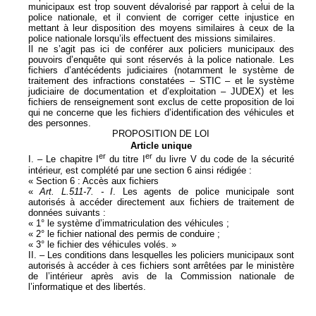
municipaux est trop souvent dévalorisé par rapport à celui de la
police nationale, et il convient de corriger cette injustice en
mettant à leur disposition des moyens similaires à ceux de la
police nationale lorsqu’ils effectuent des missions similaires.
Il ne s’agit pas ici de conférer aux policiers municipaux des
pouvoirs d’enquête qui sont réservés à la police nationale. Les
fichiers d’antécédents judiciaires (notamment le système de
traitement des infractions constatées – STIC – et le système
judiciaire de documentation et d’exploitation – JUDEX) et les
fichiers de renseignement sont exclus de cette proposition de loi
qui ne concerne que les fichiers d’identification des véhicules et
des personnes.
PROPOSITION DE LOI
Article unique
er
er
I. – Le chapitre I
du titre I
du livre V du code de la sécurité
intérieur, est complété par une section 6 ainsi rédigée :
« Section 6 : Accès aux fichiers
«
Art. L.511-7. - I
. Les agents de police municipale sont
autorisés à accéder directement aux fichiers de traitement de
données suivants :
« 1° le système d’immatriculation des véhicules ;
« 2° le fichier national des permis de conduire ;
« 3° le fichier des véhicules volés. »
II. – Les conditions dans lesquelles les policiers municipaux sont
autorisés à accéder à ces fichiers sont arrêtées par le ministère
de l’intérieur après avis de la Commission nationale de
l’informatique et des libertés.