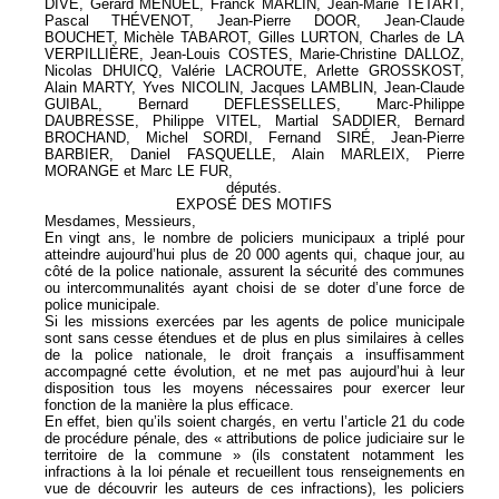
DIVE, Gérard MENUEL, Franck MARLIN, Jean-Marie TÉTART,
Pascal THÉVENOT, Jean-Pierre DOOR, Jean-Claude
BOUCHET, Michèle TABAROT, Gilles LURTON, Charles de LA
VERPILLIÈRE, Jean-Louis COSTES, Marie-Christine DALLOZ,
Nicolas DHUICQ, Valérie LACROUTE, Arlette GROSSKOST,
Alain MARTY, Yves NICOLIN, Jacques LAMBLIN, Jean-Claude
GUIBAL, Bernard DEFLESSELLES, Marc-Philippe
DAUBRESSE, Philippe VITEL, Martial SADDIER, Bernard
BROCHAND, Michel SORDI, Fernand SIRÉ, Jean-Pierre
BARBIER, Daniel FASQUELLE, Alain MARLEIX, Pierre
MORANGE et Marc LE FUR,
députés.
EXPOSÉ DES MOTIFS
Mesdames, Messieurs,
En vingt ans, le nombre de policiers municipaux a triplé pour
atteindre aujourd’hui plus de 20 000 agents qui, chaque jour, au
côté de la police nationale, assurent la sécurité des communes
ou intercommunalités ayant choisi de se doter d’une force de
police municipale.
Si les missions exercées par les agents de police municipale
sont sans cesse étendues et de plus en plus similaires à celles
de la police nationale, le droit français a insuffisamment
accompagné cette évolution, et ne met pas aujourd’hui à leur
disposition tous les moyens nécessaires pour exercer leur
fonction de la manière la plus efficace.
En effet, bien qu’ils soient chargés, en vertu l’article 21 du code
de procédure pénale, des « attributions de police judiciaire sur le
territoire de la commune » (ils constatent notamment les
infractions à la loi pénale et recueillent tous renseignements en
vue de découvrir les auteurs de ces infractions), les policiers