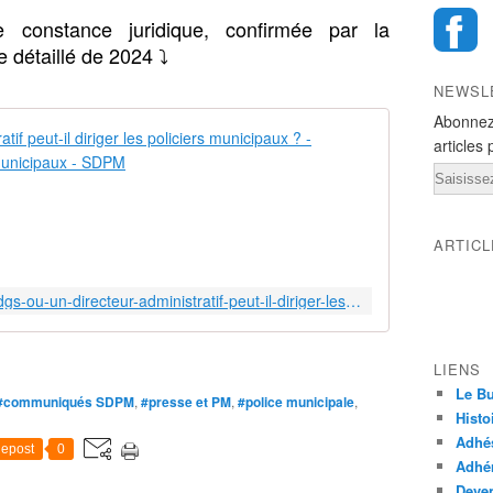
 constance juridique, confirmée par la
e détaillé de 2024 ⤵️
NEWSL
Abonnez
Un DGS ou un
articles 
Email
U
n
D
G
ARTIC
S
o
https://www.sdpm.net/2024/11/un-dgs-ou-un-directeur-administratif-peut-il-diriger-les-policiers-municipaux.html
u
u
n
LIENS
D
Le Bu
i
#communiqués SDPM
,
#presse et PM
,
#police municipale
,
Histo
r
e
Adhé
epost
0
c
Adhér
t
Deven