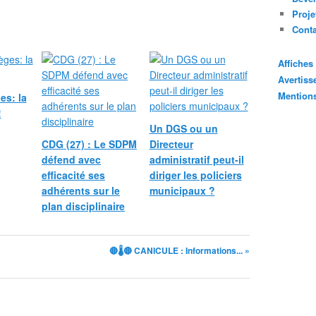
e
Proje
u
Cont
r
a
Affiche
d
m
Avertis
i
Mention
es: la
n
!
i
Un DGS ou un
s
CDG (27) : Le SDPM
Directeur
t
défend avec
administratif peut-il
r
efficacité ses
diriger les policiers
a
adhérents sur le
municipaux ?
t
plan disciplinaire
i
f
p
e
🔴🌡️🔴 CANICULE : Informations... »
u
t
-
i