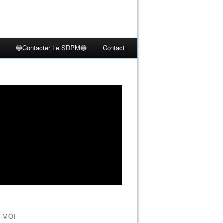
🔵Contacter Le SDPM🔵
Contact
-MOI