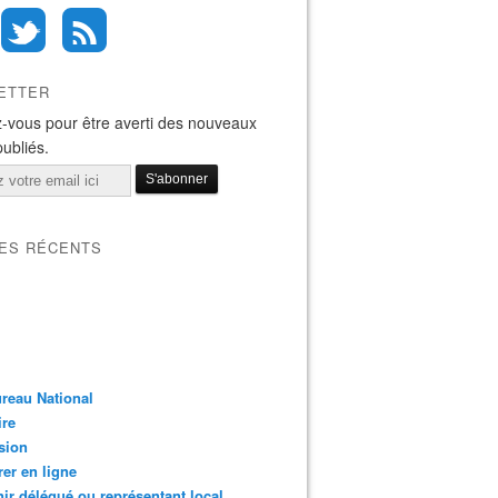
ETTER
-vous pour être averti des nouveaux
 Directeur administratif peut-il diriger les policiers munic
publiés.
LES RÉCENTS
reau National
ire
sion
er en ligne
ir délégué ou représentant local