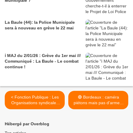
Municipale ?
La Baule (44): la Police Municipale
sera à nouveau en grève le 22 mai
ℹ️ MAJ du 2/01/26 : Grève du 1er mai ///
Communiqué : La Baule - Le combat
continue !
< Fonction Publique : Les
🔴 Bordeaux : caméra
Organisations syndicales
piétons mais pas d'arme à
contre le projet de Loi du
feu pour les agents, le
Gouvernement
SDPM réagit ! >
Hébergé par Overblog