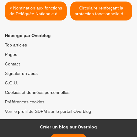
< Nomination aux fonctions
Circulaire renforçant la
de Déléguée Nationale à la
protection fonctionnelle des
promotion féminine dans la
agents publics >
police municipale
Hébergé par Overblog
Top articles
Pages
Contact
Signaler un abus
C.G.U.
Cookies et données personnelles
Préférences cookies
Voir le profil de SDPM sur le portail Overblog
Créer un blog sur Overblog