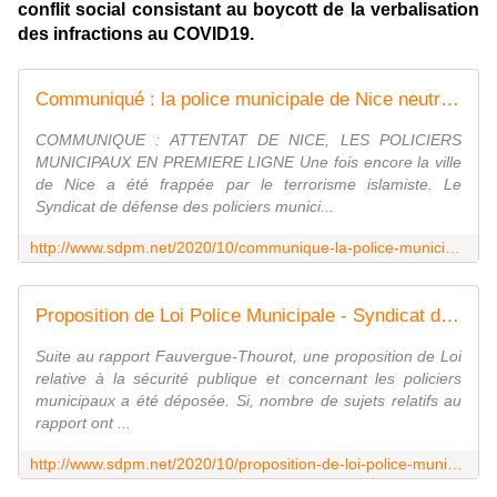
conflit social consistant au boycott de la verbalisation
des infractions au COVID19.
Communiqué : la police municipale de Nice neutralise un terroriste, le Gouvernement doit entendre les légitimes revendications des policiers municipaux - Syndicat de la Police Municipale N°1 : SDPM / National
COMMUNIQUE : ATTENTAT DE NICE, LES POLICIERS
MUNICIPAUX EN PREMIERE LIGNE Une fois encore la ville
de Nice a été frappée par le terrorisme islamiste. Le
Syndicat de défense des policiers munici...
http://www.sdpm.net/2020/10/communique-la-police-municipale-de-nice-neutralise-un-terroriste-le-gouvernement-doit-entendre-les-legitimes-revendications-des-poli
Proposition de Loi Police Municipale - Syndicat de la Police Municipale N°1 : SDPM / National
Suite au rapport Fauvergue-Thourot, une proposition de Loi
relative à la sécurité publique et concernant les policiers
municipaux a été déposée. Si, nombre de sujets relatifs au
rapport ont ...
http://www.sdpm.net/2020/10/proposition-de-loi-police-municipale.html