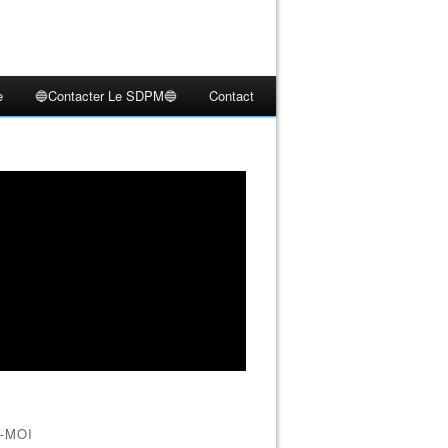
e
🔵Contacter Le SDPM🔵
Contact
-MOI