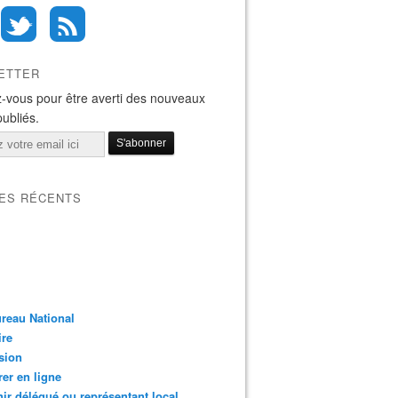
ETTER
-vous pour être averti des nouveaux
publiés.
LES RÉCENTS
reau National
ire
sion
er en ligne
ir délégué ou représentant local