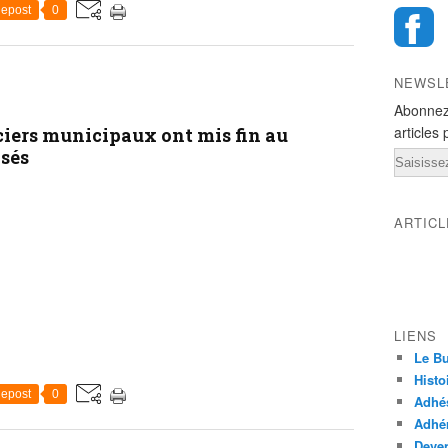
epost
0
NEWSL
Abonnez
articles 
iciers municipaux ont mis fin au
sés
Email
ARTIC
LIENS
Le Bu
Histo
epost
0
Adhé
Adhér
Deven