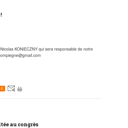
!
 Nicolas KONIECZNY qui sera responsable de notre
.compiegne@gmail.com
0
itée au congrès