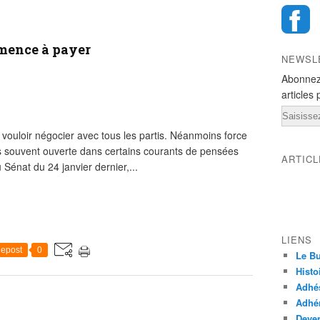
mence à payer
NEWSL
Abonnez
articles 
Email
vouloir négocier avec tous les partis. Néanmoins force
us souvent ouverte dans certains courants de pensées
ARTIC
Sénat du 24 janvier dernier,...
LIENS
epost
0
Le Bu
Histo
Adhé
Adhér
Deven