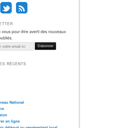
ETTER
-vous pour être averti des nouveaux
publiés.
LES RÉCENTS
reau National
ire
sion
er en ligne
ir délégué ou représentant local