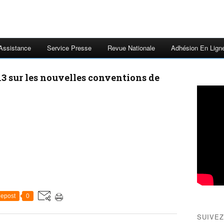
 Assistance
Service Presse
Revue Nationale
Adhésion En Lign
013 sur les nouvelles conventions de
epost
0
SUIVEZ