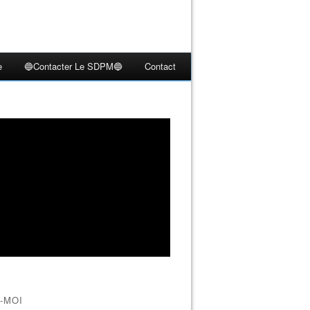
e
🔵Contacter Le SDPM🔵
Contact
-MOI