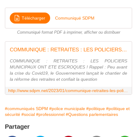
Télécharger
Communiqué SDPM
Communiqué format PDF à imprimer, afficher ou distribuer
COMMUNIQUE : RETRAITES : LES POLICIERS MUNICIPAUX ONT ETE ESCROQUES ! - Syndicat de la Police Municipale N°1 : SDPM / National
COMMUNIQUE : RETRAITES : LES POLICIERS
MUNICIPAUX ONT ETE ESCROQUES ! Rappel : Peu avant
la crise du Covid19, le Gouvernement lançait le chantier de
la réforme des retraites et confiait la question
http://www.sdpm.net/2023/01/communique-retraites-les-policiers-municipaux-ont-ete-escroques.html
#communiqués SDPM
#police municipale
#politique
#politique et
sécurité
#social
#professionnel
#Questions parlementaires
Partager