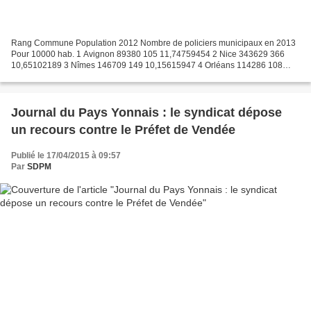
Rang Commune Population 2012 Nombre de policiers municipaux en 2013
Pour 10000 hab. 1 Avignon 89380 105 11,74759454 2 Nice 343629 366
10,65102189 3 Nîmes 146709 149 10,15615947 4 Orléans 114286 108
9,449976375 5 Perpignan 120489 104 8,631493331 6 Metz...
Journal du Pays Yonnais : le syndicat dépose
un recours contre le Préfet de Vendée
Publié le 17/04/2015 à 09:57
Par
SDPM