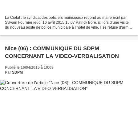
La Ciotat : le syndicat des policiers municipaux répond au maire Écrit par
Sylvain Fournier jeudi 16 avril 2015 15:07 Patrick Boré, ici lors d’une visite
du nouveau poste de police municipale à l’hôtel de ville. Il se refuse d’armer
les agents comme il...
Nice (06) : COMMUNIQUE DU SDPM
CONCERNANT LA VIDEO-VERBALISATION
Publié le 16/04/2015 à 10:09
Par
SDPM