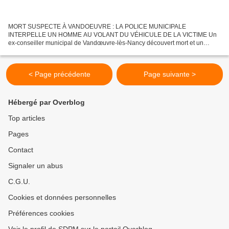
MORT SUSPECTE À VANDOEUVRE : LA POLICE MUNICIPALE
INTERPELLE UN HOMME AU VOLANT DU VÉHICULE DE LA VICTIME Un
ex-conseiller municipal de Vandœuvre-lès-Nancy découvert mort et un
suspect interpellé hier au volant de la voiture de la victime. 14/04/2015...
< Page précédente
Page suivante >
Hébergé par Overblog
Top articles
Pages
Contact
Signaler un abus
C.G.U.
Cookies et données personnelles
Préférences cookies