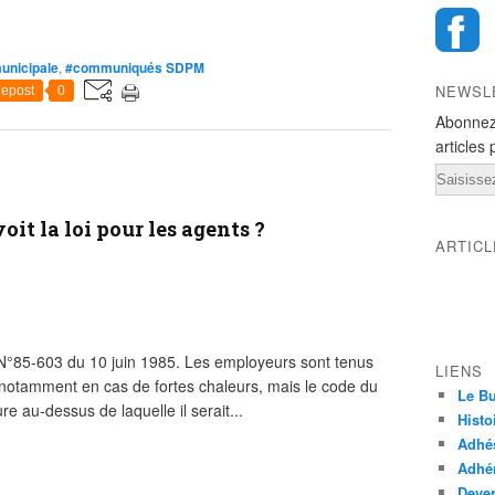
unicipale
,
#communiqués SDPM
NEWSL
epost
0
Abonnez
articles 
Email
oit la loi pour les agents ?
ARTIC
t N°85-603 du 10 juin 1985. Les employeurs sont tenus
LIENS
, notamment en cas de fortes chaleurs, mais le code du
Le Bu
 au-dessus de laquelle il serait...
Histo
Adhé
Adhér
Deven