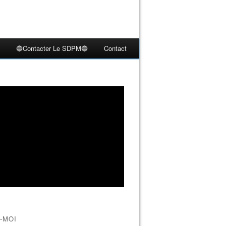
🔵Contacter Le SDPM🔵
Contact
-MOI