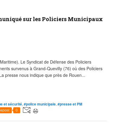
muniqué sur les Policiers Municipaux
Maritime). Le Syndicat de Défense des Policiers
ents survenus à Grand-Quevilly (76) où des Policiers
La presse nous indique que près de Rouen...
ue et sécurité
,
#police municipale
,
#presse et PM
epost
0