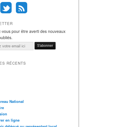
ETTER
-vous pour être averti des nouveaux
publiés.
LES RÉCENTS
reau National
ire
sion
er en ligne
ir délégué ou représentant local