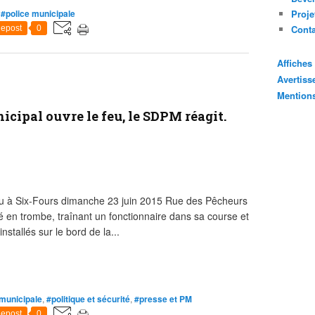
,
#police municipale
Proje
Cont
epost
0
Affiche
Avertis
Mention
icipal ouvre le feu, le SDPM réagit.
 feu à Six-Fours dimanche 23 juin 2015 Rue des Pêcheurs
é en trombe, traînant un fonctionnaire dans sa course et
stallés sur le bord de la...
 municipale
,
#politique et sécurité
,
#presse et PM
epost
0