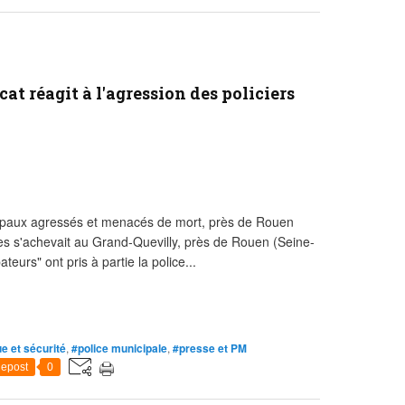
t réagit à l'agression des policiers
cipaux agressés et menacés de mort, près de Rouen
des s'achevait au Grand-Quevilly, près de Rouen (Seine-
teurs" ont pris à partie la police...
ue et sécurité
,
#police municipale
,
#presse et PM
epost
0