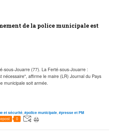
armement de la police municipale est
té-sous-Jouarre (77). La Ferté-sous-Jouarre :
t nécessaire", affirme le maire (LR) Journal du Pays
ice municipale soit armée.
ue et sécurité
,
#police municipale
,
#presse et PM
epost
0