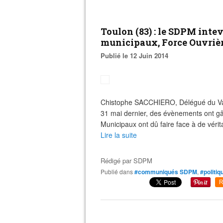
Toulon (83) : le SDPM intev
municipaux, Force Ouvrière
Publié le 12 Juin 2014
Chistophe SACCHIERO, Délégué du Var à
31 mai dernier, des évènements ont gâc
Municipaux ont dû faire face à de véri
Lire la suite
Rédigé par
SDPM
Publié dans
#communiqués SDPM
,
#politiq
R