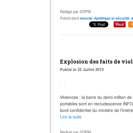
Rédigé par
SDPM
Publié dans
#social
,
#politique et sécurité
,
#
R
Explosion des faits de vio
Publié le 22 Juillet 2014
Violences : la barre du demi-million de
portables sont en recrudescence INFO
bord confidentiel du ministre de l'Intér
Lire la suite
Rédigé par
SDPM