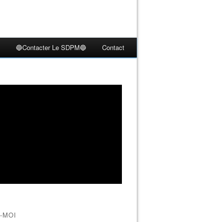
🔵Contacter Le SDPM🔵
Contact
-MOI