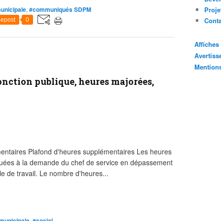
unicipale
,
#communiqués SDPM
Proje
Cont
epost
0
Affiche
Avertis
Mention
onction publique, heures majorées,
entaires Plafond d'heures supplémentaires Les heures
ctuées à la demande du chef de service en dépassement
le de travail. Le nombre d'heures...
 municipale
,
#social