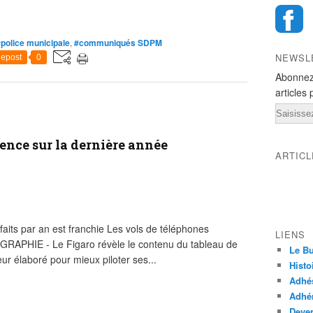
police municipale
,
#communiqués SDPM
NEWSL
epost
0
Abonnez
articles 
Email
lence sur la dernière année
ARTIC
 faits par an est franchie Les vols de téléphones
LIENS
GRAPHIE - Le Figaro révèle le contenu du tableau de
Le Bu
ieur élaboré pour mieux piloter ses...
Histo
Adhé
Adhér
Deven