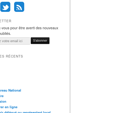
ETTER
-vous pour être averti des nouveaux
publiés.
LES RÉCENTS
reau National
ire
sion
er en ligne
ir délégué ou représentant local