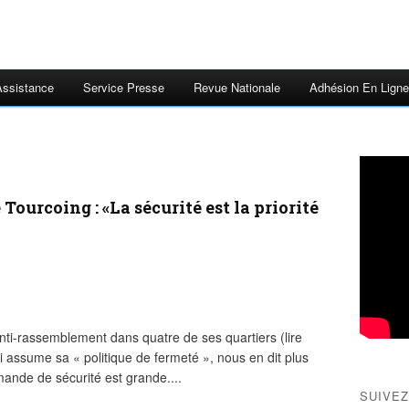
Assistance
Service Presse
Revue Nationale
Adhésion En Ligne
ourcoing : «La sécurité est la priorité
anti-rassemblement dans quatre de ses quartiers (lire
ui assume sa « politique de fermeté », nous en dit plus
ande de sécurité est grande....
SUIVEZ