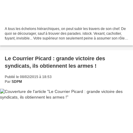
A tous les échelons hiérarchiques, on peut subir les travers de son chef. De
quoi se décourager, sauf à trouver des parades. istock. Vexant, cachotier,
fuyant, invisible... Votre supérieur non seulement peine à assumer son rôle
mais en plus, il vous use...
Le Courrier Picard : grande victoire des
syndicats, ils obtiennent les armes !
Publié le 08/02/2015 à 18:53
Par
SDPM