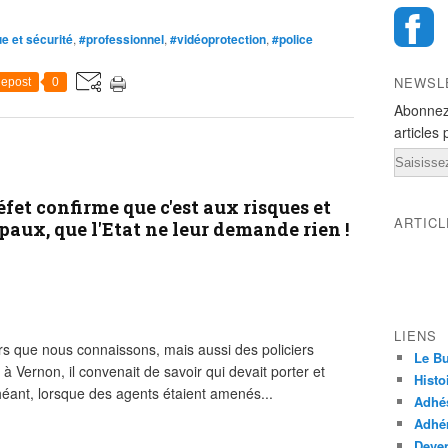
ue et sécurité
,
#professionnel
,
#vidéoprotection
,
#police
NEWSL
epost
0
Abonnez
articles 
Email
éfet confirme que c'est aux risques et
ARTIC
paux, que l'Etat ne leur demande rien !
LIENS
s que nous connaissons, mais aussi des policiers
Le Bu
 Vernon, il convenait de savoir qui devait porter et
Histo
héant, lorsque des agents étaient amenés...
Adhé
Adhér
Deven