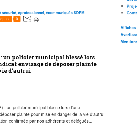
Proje
t sécurité
,
#professionnel
,
#communiqués SDPM
Cont
epost
0
Affiche
Avertis
Mention
un policier municipal blessé lors
ndicat envisage de déposer plainte
vie d'autrui
n policier municipal blessé lors d'une
 déposer plainte pour mise en danger de la vie d'autrui
tion confirmée par nos adhérents et délégués,...