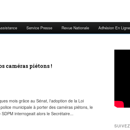
Assistance
Service Presse
Revue Nationale
Adhésion En Ligne
os caméras piétons !
ques mois grâce au Sénat, l'adoption de la Loi
 police municipale à porter des caméras piétons, le
Le SDPM interrogeait alors le Secrétaire...
SUIVEZ