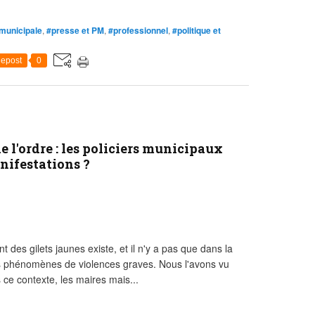
 municipale
,
#presse et PM
,
#professionnel
,
#politique et
epost
0
e l'ordre : les policiers municipaux
anifestations ?
 des gilets jaunes existe, et il n'y a pas que dans la
 des phénomènes de violences graves. Nous l'avons vu
ce contexte, les maires mais...