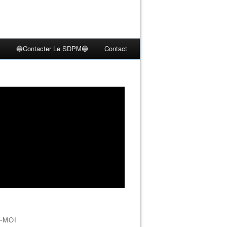
🔵Contacter Le SDPM🔵
Contact
-MOI