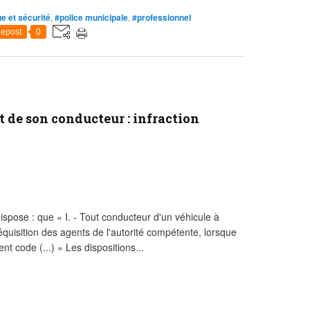
ue et sécurité
,
#police municipale
,
#professionnel
epost
0
t de son conducteur : infraction
dispose : que « I. - Tout conducteur d'un véhicule à
équisition des agents de l'autorité compétente, lorsque
t code (...) » Les dispositions...