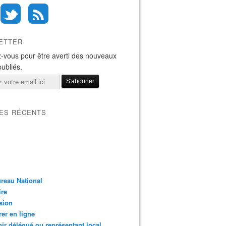
ETTER
-vous pour être averti des nouveaux
publiés.
LES RÉCENTS
reau National
ire
sion
er en ligne
ir délégué ou représentant local